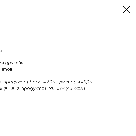
я
ля друзей»
ентов
г. продукта): белки – 2,0 г., углеводы – 9,0 г.
ь
(в 100 г. продукта): 190 кДж (45 ккал.)