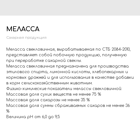
МЕЛАССА
Сахарная продукция
Меласса свекловичная, вырабатываемая по СТБ 2084-2010,
представляет собой побочную продукцию, полученную
при переработке сахарной свеклы.
Меласса свекловичная предназначена для производства
этилового спирта, лимонной кислоты, хлебопекарных и
кормовых дрожжей и для использования в качестве добавки
в корм сельскохозяйственным животным.
Физико-химические показатели мелассы свекловичной:
Массовая доля сухих веществ не менее 75 %
Массовая доля сахарозы не менее 35 %
Массовая доля суммы сбраживаемых сахаров не менее 36
%
Величина рН от 6,0 до 9,5