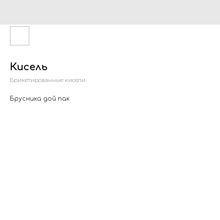
Кисель
Брикетированные кисели
Брусника дой пак