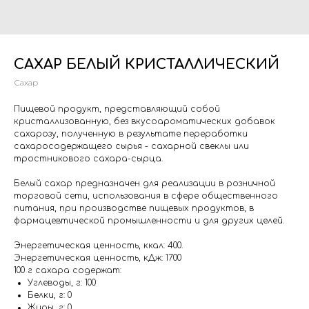
САХАР БЕЛЫЙ КРИСТАЛЛИЧЕСКИЙ
Сахар
Пищевой продукт, представляющий собой
кристаллизованную, без вкусоароматических добавок
сахарозу, полученную в результате переработки
сахаросодержащего сырья - сахарной свеклы или
тростникового сахара-сырца.
Белый сахар предназначен для реализации в розничной
торговой сети, использования в сфере общественного
питания, при производстве пищевых продуктов, в
фармацевтической промышленности и для других целей.
Энергетическая ценность, ккал: 400.
Энергетическая ценность, кДж: 1700
100 г сахара содержат:
Углеводы, г: 100
Белки, г: 0
Жиры, г: 0