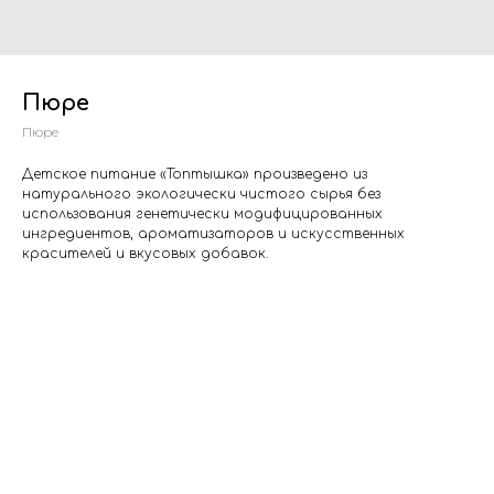
Пюре
Пюре
Детское питание «Топтышка» произведено из
натурального экологически чистого сырья без
использования генетически модифицированных
ингредиентов, ароматизаторов и искусственных
красителей и вкусовых добавок.