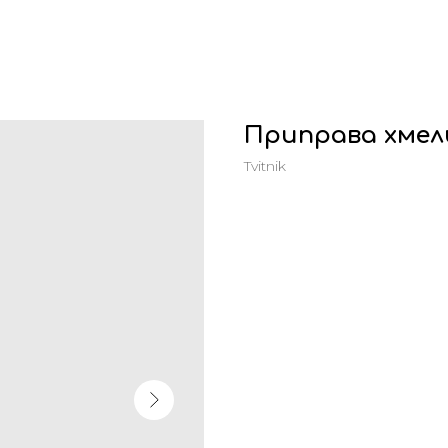
Приправа хмел
Tvitnik